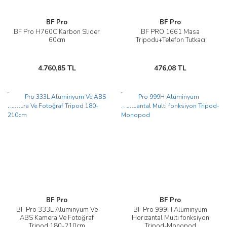
BF Pro
BF Pro
BF Pro H760C Karbon Slider
BF PRO 1661 Masa
60cm
Tripodu+Telefon Tutkacı
4.760,85 TL
476,08 TL
Yeni
Yeni
BF Pro
BF Pro
BF Pro 333L Alüminyum Ve
BF Pro 999H Alüminyum
ABS Kamera Ve Fotoğraf
Horizantal Multi fonksiyon
Tripod 180-210cm
Tripod-Monopod