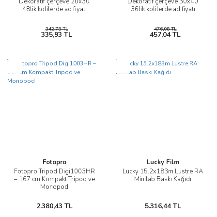
Dekoratif çerçeve 20x30
Dekoratif çerçeve 30x40
48lik kolilerde ad fiyatı
36lik kolilerde ad fiyatı
342,78 TL
476,08 TL
335,93 TL
457,04 TL
Yeni
Yeni
Fotopro
Lucky Film
Fotopro Tripod Digi1003HR
Lucky 15.2x183m Lustre RA
– 167 cm Kompakt Tripod ve
Minilab Baskı Kağıdı
Monopod
2.380,43 TL
5.316,44 TL