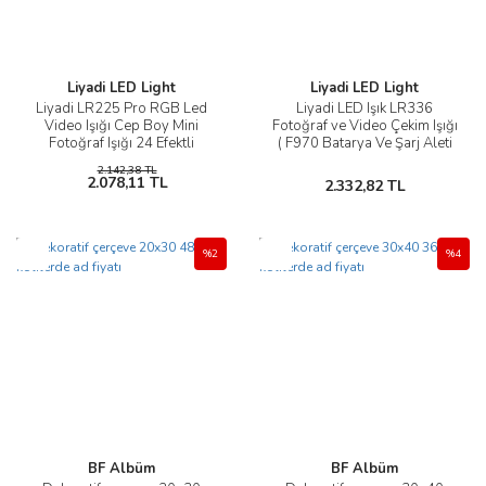
Liyadi LED Light
Liyadi LED Light
Liyadi LR225 Pro RGB Led
Liyadi LED Işık LR336
Video Işığı Cep Boy Mini
Fotoğraf ve Video Çekim Işığı
Fotoğraf Işığı 24 Efektli
( F970 Batarya Ve Şarj Aleti
Hediye )
2.142,38 TL
2.078,11 TL
2.332,82 TL
Yeni
Yeni
%2
%4
BF Albüm
BF Albüm