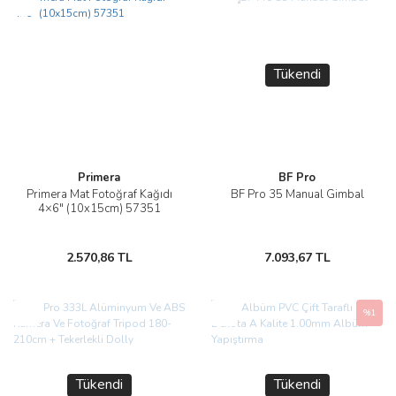
Yeni
Yeni
Tükendi
Primera
BF Pro
Primera Mat Fotoğraf Kağıdı
BF Pro 35 Manual Gimbal
4×6″ (10x15cm) 57351
2.570,86 TL
7.093,67 TL
Yeni
Yeni
%1
Tükendi
Tükendi