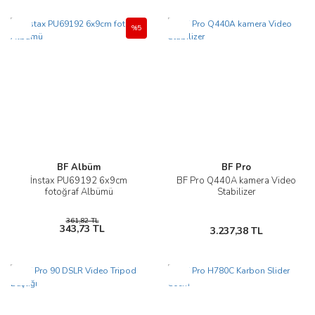
Yeni
Yeni
%5
BF Albüm
BF Pro
İnstax PU69192 6x9cm
BF Pro Q440A kamera Video
fotoğraf Albümü
Stabilizer
361,82 TL
343,73 TL
3.237,38 TL
Yeni
Yeni