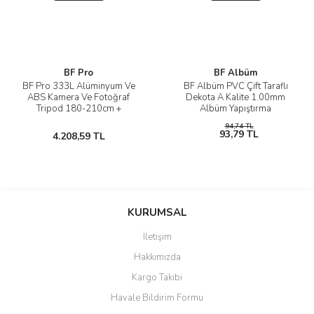
BF Pro
BF Albüm
BF Pro 333L Alüminyum Ve
BF Albüm PVC Çift Taraflı
ABS Kamera Ve Fotoğraf
Dekota A Kalite 1.00mm
Tripod 180-210cm +
Albüm Yapıştırma
Tekerlekli Dolly
94,74 TL
93,79 TL
4.208,59 TL
KURUMSAL
İletişim
Hakkımızda
Kargo Takibi
Havale Bildirim Formu