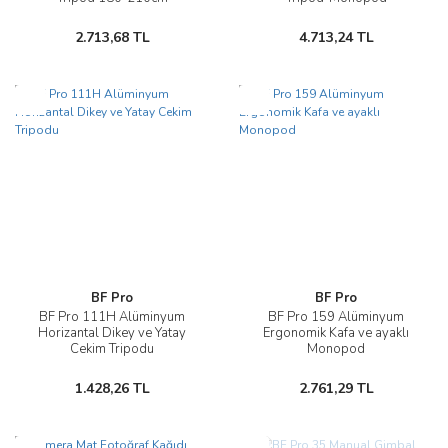
2.713,68 TL
4.713,24 TL
Yeni
Yeni
BF Pro
BF Pro
BF Pro 111H Alüminyum
BF Pro 159 Alüminyum
Horizantal Dikey ve Yatay
Ergonomik Kafa ve ayaklı
Cekim Tripodu
Monopod
1.428,26 TL
2.761,29 TL