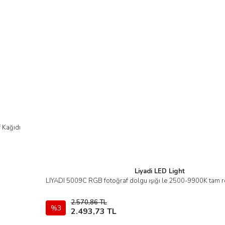
 Kağıdı
Liyadi LED Light
LIYADI 5009C RGB fotoğraf dolgu ışığı le 2500-9900K tam ren
İncele
2.570,86 TL
%3
Sepete Ekle
2.493,73 TL