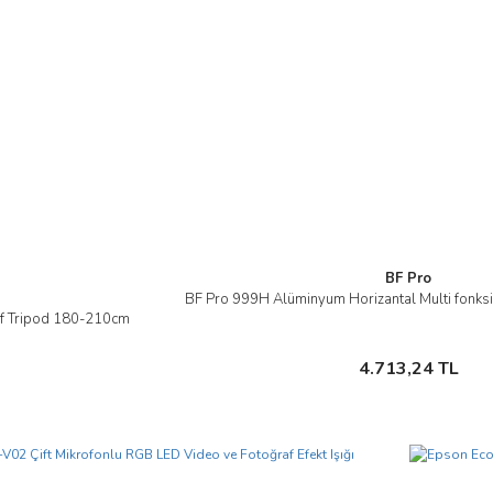
BF Pro
BF Pro 999H Alüminyum Horizantal Multi fonk
İncele
f Tripod 180-210cm
Sepete Ekle
4.713,24 TL