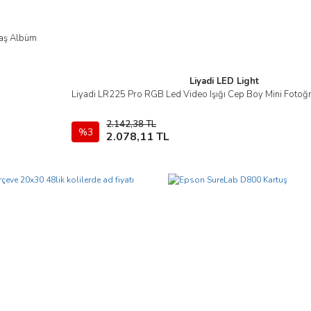
maş Albüm
Liyadi LED Light
Liyadi LR225 Pro RGB Led Video Işığı Cep Boy Mini Fotoğraf
İncele
2.142,38 TL
%3
Sepete Ekle
2.078,11 TL