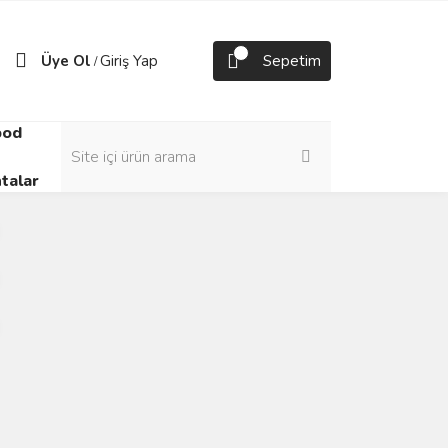
Üye Ol
Giriş Yap
Sepetim
/
pod
talar