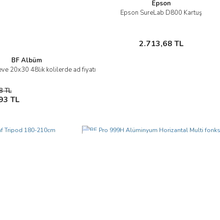
Epson
Epson SureLab D800 Kartuş
İncele
Sepete Ekle
2.713,68 TL
BF Albüm
ve 20x30 48lik kolilerde ad fiyatı
İncele
8 TL
Sepete Ekle
93 TL
Yeni