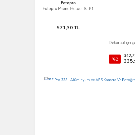
Fotopro
Fotopro Phone Holder SJ-81
İncele
Sepete Ekle
571,30 TL
Dekoratif çerçe
342,7
%2
335,
Yeni