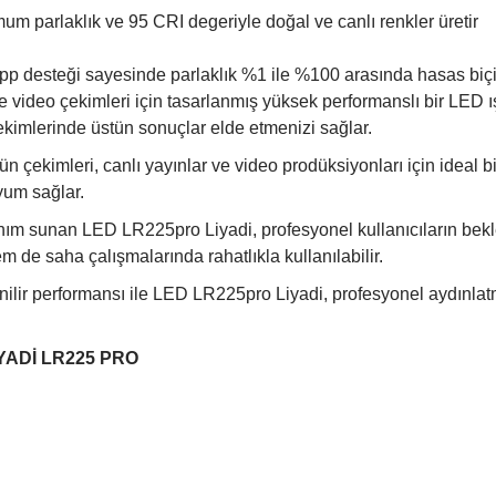
parlaklık ve 95 CRI degeriyle doğal ve canlı renkler üretir
p desteği sayesinde parlaklık %1 ile %100 arasında hasas biçi
 video çekimleri için tasarlanmış yüksek performanslı bir LED ış
ekimlerinde üstün sonuçlar elde etmenizi sağlar.
ün çekimleri, canlı yayınlar ve video prodüksiyonları için ideal b
yum sağlar.
m sunan LED LR225pro Liyadi, profesyonel kullanıcıların beklenti
 de saha çalışmalarında rahatlıkla kullanılabilir.
venilir performansı ile LED LR225pro Liyadi, profesyonel aydınlat
LİYADİ LR225 PRO