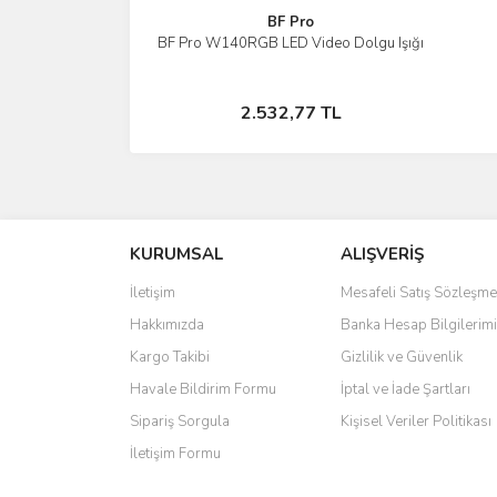
BF Pro
BF Pro W140RGB LED Video Dolgu Işığı
İncele
Stokta Yok
2.532,77 TL
KURUMSAL
ALIŞVERİŞ
İletişim
Mesafeli Satış Sözleşme
Hakkımızda
Banka Hesap Bilgilerimi
Kargo Takibi
Gizlilik ve Güvenlik
Havale Bildirim Formu
İptal ve İade Şartları
Sipariş Sorgula
Kişisel Veriler Politikası
İletişim Formu