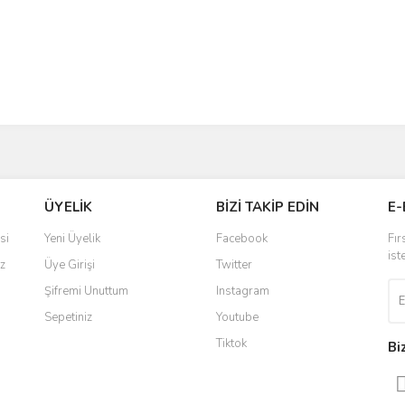
ÜYELİK
BİZİ TAKİP EDİN
E-
si
Yeni Üyelik
Facebook
Fır
ist
z
Üye Girişi
Twitter
Şifremi Unuttum
Instagram
Sepetiniz
Youtube
Tiktok
Bi