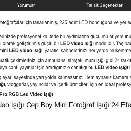
Yorumlar
Taksit Seçenekleri
 ve fotoğrafçılar için tasarlanmış, 225 adet LED boncuğuna ve yer
lerinizde profesyonel kalitede bir aydınlatma gücü mü arıyorsun
l olarak geliştirilmiş güçlü bir
LED video ışığı
modelidir. Taşına
 mini
LED video ışığı
, yaratıcı sahnelerinizi her yerde mükemmel
k çekimleriniz için ambulans, şimşek, mum ışığı gibi 24 farklı 
eya canlı yayınlar için aradığınız o canlılığı bu
LED video ışığı
i
 ayarı sayesinde yarı yolda kalmazsınız. Hem aynasız kameralarl
ığı
, vloggerlar, yayıncılar ve içerik üreticileri için en ideal profe
 Pro RGB Led Video Işığı
o Işığı Cep Boy Mini Fotoğraf Işığı 24 Efek