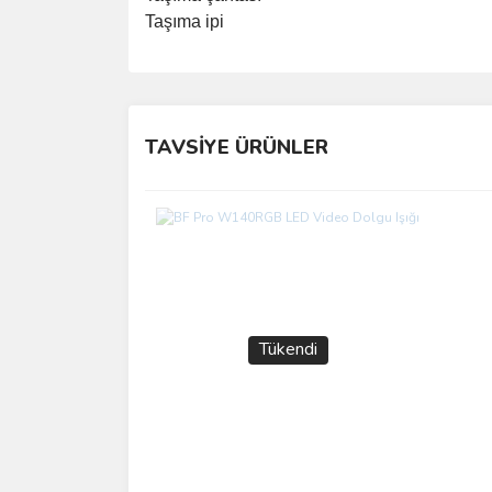
Taşıma ipi
Bu ürünün fiyat bilgisi, resim, ürün açıklamalarında 
Görüş ve önerileriniz için teşekkür ederiz.
TAVSİYE ÜRÜNLER
Ürün resmi kalitesiz, bozuk veya görüntülenemiyo
Ürün açıklamasında eksik bilgiler bulunuyor.
Ürün bilgilerinde hatalar bulunuyor.
Ürün fiyatı diğer sitelerden daha pahalı.
Bu ürüne benzer farklı alternatifler olmalı.
Tükendi