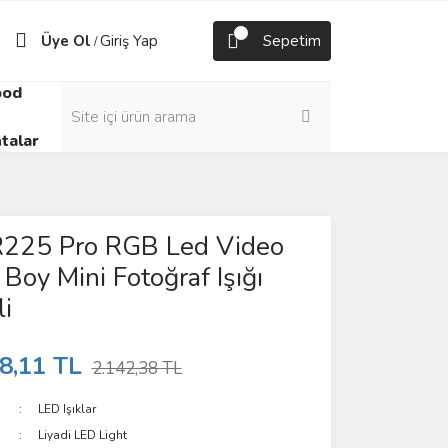
Üye Ol
Giriş Yap
Sepetim
/
pod
talar
LR225 Pro RGB Led Video
 Boy Mini Fotoğraf Işığı
li
8,11 TL
2.142,38 TL
LED Işıklar
Liyadi LED Light