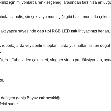
eriniz için milyonlarca renk seçeneği arasından tarzınıza en uygu
ulans, polis, şimşek veya mum ışığı gibi hazır modlarla çekimle
akt yapısı sayesinde
cep tipi RGB LED ışık
ihtiyacınızı her an,
 röportajlarda veya online toplantılarda yüz hatlarınızı en doğal
.
ığı, YouTube video çekimleri, vlogger video prodüksiyonları, ay
ır.
değişen geniş Beyaz ışık sıcaklığı
fekti sunar.