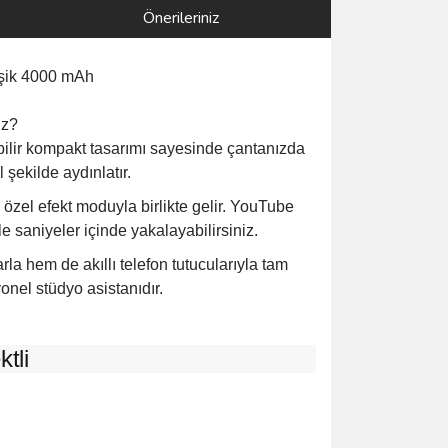
Önerileriniz
leşik 4000 mAh
uz?
bilir kompakt tasarımı sayesinde çantanızda
 şekilde aydınlatır.
özel efekt moduyla birlikte gelir. YouTube
le saniyeler içinde yakalayabilirsiniz.
a hem de akıllı telefon tutucularıyla tam
syonel stüdyo asistanıdır.
tli