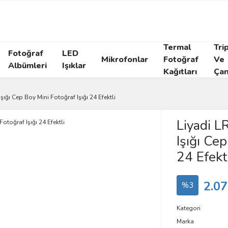
Termal
Tri
Fotoğraf
LED
Mikrofonlar
Fotoğraf
Ve
Albümleri
Işıklar
Kağıtları
Çan
ığı Cep Boy Mini Fotoğraf Işığı 24 Efektli
Liyadi 
Işığı Cep
24 Efekt
2.07
%3
Kategori
Marka