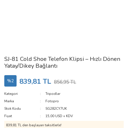
SJ-81 Cold Shoe Telefon Klipsi – Hızlı Dönen
Yatay/Dikey Bağlantı
839,81 TL
%2
856,95 TL
Kategori
Tripodlar
Marka
Fotopro
Stok Kodu
SG282CY7UK
Fiyat
15,00 USD + KDV
839,81 TL den başlayan taksitlerle!