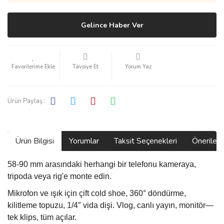
Gelince Haber Ver
Tavsiye Et
Yorum Yaz
Ürün Paylaş :
Ürün Bilgisi
Yorumlar
Taksit Seçenekleri
Önerilerin
58-90 mm arasındaki herhangi bir telefonu kameraya,
tripoda veya rig'e monte edin.
Mikrofon ve ışık için çift cold shoe, 360° döndürme,
kilitleme topuzu, 1/4″ vida dişi. Vlog, canlı yayın, monitör—
tek klips, tüm açılar.