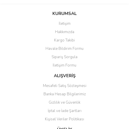
Bu ürünün fiyat bilgisi, resim, ürün açıklamalarında ve diğer
konularda yetersiz gördüğünüz noktaları öneri formunu kullanarak
Bu ürüne ilk yorumu siz yapın!
KURUMSAL
tarafımıza iletebilirsiniz.
Görüş ve önerileriniz için teşekkür ederiz.
İletişim
Yorum Yaz
Hakkımızda
Ürün resmi kalitesiz, bozuk veya görüntülenemiyor.
Kargo Takibi
Ürün açıklamasında eksik bilgiler bulunuyor.
Havale Bildirim Formu
Ürün bilgilerinde hatalar bulunuyor.
Sipariş Sorgula
Ürün fiyatı diğer sitelerden daha pahalı.
İletişim Formu
Bu ürüne benzer farklı alternatifler olmalı.
ALIŞVERİŞ
Mesafeli Satış Sözleşmesi
Banka Hesap Bilgilerimiz
Gizlilik ve Güvenlik
Gönder
İptal ve İade Şartları
Kişisel Veriler Politikası