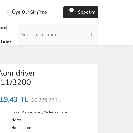
Üye Ol
Giriş Yap
Sepetim
/
pod
talar
Aom driver
011/3200
19,43 TL
20.226,22 TL
Baskı Malzemeleri
,
Yedek Parçalar
Noritsu
Noritsu aom