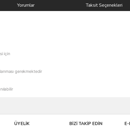
Yorumlar
Taksit Seçenekleri
i için
ağlanması gerekmektedir
ılabilir
ve diğer konularda yetersiz gördüğünüz noktaları öneri formunu kullanarak taraf
Bu ürüne ilk yorumu siz yapın!
ÜYELİK
BİZİ TAKİP EDİN
E-
r.