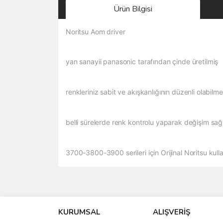
Ürün Bilgisi
Noritsu Aom driver
yan sanayii panasonic tarafından çinde üretilmiş
renkleriniz sabit ve akışkanlığının düzenli olabilmes
belli sürelerde renk kontrolu yaparak değişim s
3700-3800-3900 serileri için Orijinal Noritsu kullan
Bu ürünün fiyat bilgisi, resim, ürün açıklamalarında 
Görüş ve önerileriniz için teşekkür ederiz.
KURUMSAL
ALIŞVERİŞ
Ürün resmi kalitesiz, bozuk veya görüntülenemiyo