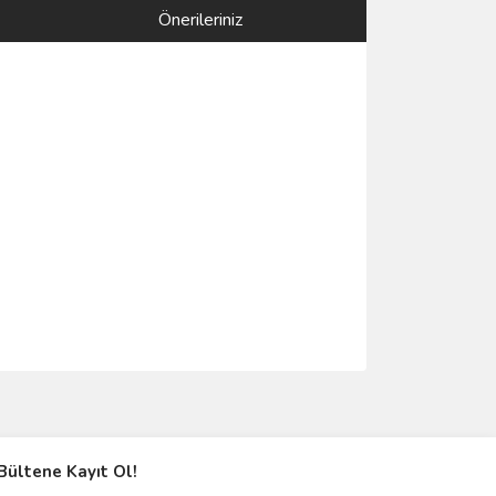
Önerileriniz
ımıza iletebilirsiniz.
Bültene Kayıt Ol!