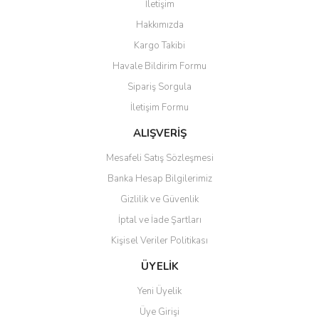
İletişim
Yorum Yaz
Hakkımızda
Ürün resmi kalitesiz, bozuk veya görüntülenemiyor.
Kargo Takibi
Ürün açıklamasında eksik bilgiler bulunuyor.
Havale Bildirim Formu
Ürün bilgilerinde hatalar bulunuyor.
Sipariş Sorgula
Ürün fiyatı diğer sitelerden daha pahalı.
İletişim Formu
Bu ürüne benzer farklı alternatifler olmalı.
ALIŞVERİŞ
Mesafeli Satış Sözleşmesi
Banka Hesap Bilgilerimiz
Gizlilik ve Güvenlik
Gönder
İptal ve İade Şartları
Kişisel Veriler Politikası
ÜYELİK
Yeni Üyelik
Üye Girişi