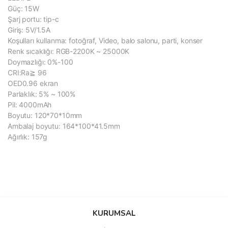
Güç: 15W
Şarj portu: tip-c
Giriş: 5V/1.5A
Koşulları kullanma: fotoğraf, Video, balo salonu, parti, konser
Renk sıcaklığı: RGB-2200K ~ 25000K
Doymazlığı: 0%-100
CRI:Ra≧ 96
OED0.96 ekran
Parlaklık: 5% ~ 100%
Pil: 4000mAh
Boyutu: 120*70*10mm
Ambalaj boyutu: 164*100*41.5mm
Ağırlık: 157g
Bu ürünün fiyat bilgisi, resim, ürün açıklamalarında ve diğer
konularda yetersiz gördüğünüz noktaları öneri formunu kullanarak
Bu ürüne ilk yorumu siz yapın!
KURUMSAL
tarafımıza iletebilirsiniz.
Görüş ve önerileriniz için teşekkür ederiz.