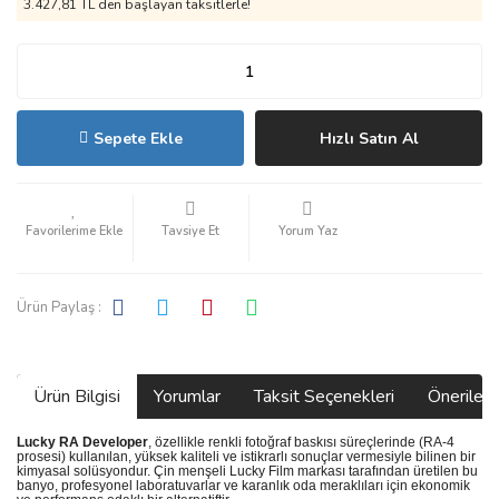
3.427,81 TL den başlayan taksitlerle!
Sepete Ekle
Hızlı Satın Al
Tavsiye Et
Yorum Yaz
Ürün Paylaş :
Ürün Bilgisi
Yorumlar
Taksit Seçenekleri
Önerilerin
Lucky RA Developer
, özellikle renkli fotoğraf baskısı süreçlerinde (RA-4
prosesi) kullanılan, yüksek kaliteli ve istikrarlı sonuçlar vermesiyle bilinen bir
kimyasal solüsyondur. Çin menşeli Lucky Film markası tarafından üretilen bu
banyo, profesyonel laboratuvarlar ve karanlık oda meraklıları için ekonomik