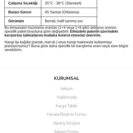
Çalışma Sıcaklığı
35°C - 38°C (Standart)
Banyo Süresi
45 Saniye (Ortalama)
Görünüm
Berrak, hafif sarımsı sıvı
Bu kimyasalın hazırlama oranları (1+4 veya 1+9 gibi) aldığınız ürünün
spesifik paket boyutuna göre değişebilir.
Elinizdeki paketin üzerindeki
karıştırma talimatlarını mutlaka kontrol etmenizi öneririm.
Hangi tip kağıtla (parlak, mat vb.) veya hangi makineyle kullanmayı
planlıyorsunuz? Buna göre daha spesifik bir karıştırma oranı veya süre bilgisi
verebilirim.
Bu ürünün fiyat bilgisi, resim, ürün açıklamalarında ve diğer
konularda yetersiz gördüğünüz noktaları öneri formunu kullanarak
Bu ürüne ilk yorumu siz yapın!
KURUMSAL
tarafımıza iletebilirsiniz.
Görüş ve önerileriniz için teşekkür ederiz.
İletişim
Yorum Yaz
Hakkımızda
Ürün resmi kalitesiz, bozuk veya görüntülenemiyor.
Kargo Takibi
Ürün açıklamasında eksik bilgiler bulunuyor.
Havale Bildirim Formu
Ürün bilgilerinde hatalar bulunuyor.
Sipariş Sorgula
Ürün fiyatı diğer sitelerden daha pahalı.
İletişim Formu
Bu ürüne benzer farklı alternatifler olmalı.