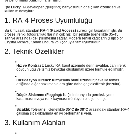
ve performans odaklı bir alternatiftir.
İşte Lucky RA developer (geliştirici) banyosunun öne çıkan özellikleri ve
kullanım detayları:
1. RA-4 Proses Uyumluluğu
Bu kimyasal, standart
RA-4 (Rapid Access)
süreci için tasarlanmıştır. Bu
proses, renkli fotoğraf kağıtlarının çok hızlı bir şekilde (genellikle 35-45
saniye arasında) geliştirilmesini sağlar. Modern renkli kağıtların (Fujicolor
Crystal Archive, Kodak Endura vb.) çoğuyla tam uyumludur.
2. Teknik Özellikler
Hız ve Kontrast:
Lucky RA, kağıt üzerinde derin siyahlar, canlı renk
doygunluğu ve temiz beyazlar oluşturmak üzere formüle edilmiştir.
Oksidasyon Direnci:
Kimyasalın ömrü uzundur; hava ile temas
ettiğinde diğer bazı markalara göre daha geç oksitlenir (bozulur).
Düşük Sislenme (Fogging):
Kağıdın banyoda gereksiz yere
kararmasını veya renk kaymasını önleyen bileşenler içerir.
Sıcaklık Toleransı:
Genellikle
35°C ile 38°C
arasındaki standart RA-4
çalışma sıcaklıklarında en iyi performansı verir.
3. Kullanım Alanları