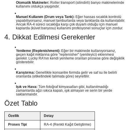
Otomatik Makineler:
Roller transport (silindirli) banyo makinelerinde
kullanımı oldukça yaygındır.
Manuel Kullanım (Drum veya Tank):
Eğer hassas sıcaklık kontrolü
yapabiliyorsanız, manuel tamburlarda veya tanklarda da kullanılabilir.
Ancak RA-4 süreci sıcaklığa karşı çok duyarlı olduğu için manuel
kaplarda (küvet banyosu) kullanımı profesyonel sonuçlar için zordur.
4. Dikkat Edilmesi Gerekenler
Yenileme (Replenishment):
Eğer bir makinede kullanıyorsanız,
geçen kağıt miktarına göre "replenisher" (yenileyici) eklenmesi
gerekir. Lucky RA'nın kendi yenileme oranları prosese göre değişiklik
gösterebilir.
Karıştırma:
Genellikle konsantre formda gelir ve saf su ile belirli
oranlarda (etiketindeki talimata göre) seyreltilir.
Işık ve Hava:
Tüm fotoğraf kimyasalları gibi, kullanılmadığı
zamanlarda ağzı sıkıca kapalı, ışık almayan ve serin bir yerde
saklanmalıdır.
Özet Tablo
Özellik
Detay
Proses Tipi
RA-4 (Renkli Kağıt Geliştirme)