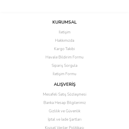
Bu ürünün fiyat bilgisi, resim, ürün açıklamalarında ve diğer
konularda yetersiz gördüğünüz noktaları öneri formunu kullanarak
Bu ürüne ilk yorumu siz yapın!
KURUMSAL
tarafımıza iletebilirsiniz.
Görüş ve önerileriniz için teşekkür ederiz.
İletişim
Yorum Yaz
Hakkımızda
Ürün resmi kalitesiz, bozuk veya görüntülenemiyor.
Kargo Takibi
Ürün açıklamasında eksik bilgiler bulunuyor.
Havale Bildirim Formu
Ürün bilgilerinde hatalar bulunuyor.
Sipariş Sorgula
Ürün fiyatı diğer sitelerden daha pahalı.
İletişim Formu
Bu ürüne benzer farklı alternatifler olmalı.
ALIŞVERİŞ
Mesafeli Satış Sözleşmesi
Banka Hesap Bilgilerimiz
Gizlilik ve Güvenlik
Gönder
İptal ve İade Şartları
Kişisel Veriler Politikası