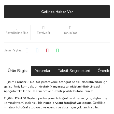
Gelince Haber Ver
Tavsiye Et
Yorum Yaz
Ürün Paylaş :
Ürün Bilgisi
Yorumlar
Taksit Seçenekleri
Önerilerin
Fujifilm Frontier-S DX100, profesyonel fotoğraf baskı laboratuvarları için
geliştirilmiş kompakt bir
drylab (kimyasalsız) inkjet minilab
cihazıdır.
Aşağıda teknik özelliklerini net ve düzenli şekilde bulabilirsiniz:
Fujifilm DX-100 Drylab
, profesyonel fotoğraf baskı işleri için geliştirilmiş
kompakt ve yüksek hızlı bir
inkjet (drylab) fotoğraf yazıcısıdır
. Özellikle
minilab, fotoğraf stüdyosu ve etkinlik baskıları için çok tercih edilir.