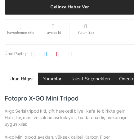
Gelince Haber Ver
Tavsiye Et
Yorum Yaz
Ürün Paylaş :
Ürün Bilgisi
Yorumlar
Taksit Seçenekleri
Önerilerin
Fotopro X-GO Mini Tripod
X-go Serisi tripod kiti, çift hareketli bilyalı kafa ile birlikte gelir.
Hafif, taşıması ve saklaması kolaydır, bu da onu dış mekan için
uygun kılar.
X-go Mini tripod ayakları, yüksek kaliteli Karbon Fiber