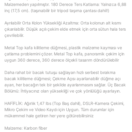
Malzemeden yapılmıştır. 180 Derece Ters Katlama: Yalnızca 6,88
inç (17,5 cm). (taşınabilir bir tripod taşıma çantası dahil!)
Ayrılabilir Orta Kolon Yüksekliği Azaltma: Orta kolonun alt kısmı
çıkarılabilir. Düşük açılı çekim elde etmek için orta sütun hala ters
çevrilebilir.
Metal Top kafa kilitleme düğmesi, plastik malzeme kayması ve
çatlama problemini çözer. Metal Top kafa, panoramik çekim için
uygun 360 derece, 360 derece ölçekli tasarım döndürülebilir
Daha rahat bir bacak tutuşu sağlayan hızlı serbest bırakma
bacak kilitleme düğmesi; Çekme Açısı ayarlanabilir düğme açı
ayarı, her bacağın tek bir şekilde ayarlanmasını sağlar. Üç Bacak
Bölümü: İhtiyacınız olan yüksekliği ve çok yönlülüğü ayarlayın.
HAFİFLİK: Ağırlık 1,47 lbs (Top Baş dahil), DSLR-Kamera Çekimi,
Mikro Çekim ve Video Kaydı için Uygun. Tüm durumlar için
mükemmel hale getiren her yere götürebilirsiniz
Malzeme: Karbon fiber