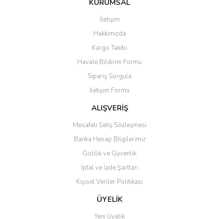
KURUMSAL
tarafımıza iletebilirsiniz.
Görüş ve önerileriniz için teşekkür ederiz.
İletişim
Yorum Yaz
Hakkımızda
Ürün resmi kalitesiz, bozuk veya görüntülenemiyor.
Kargo Takibi
Ürün açıklamasında eksik bilgiler bulunuyor.
Havale Bildirim Formu
Ürün bilgilerinde hatalar bulunuyor.
Sipariş Sorgula
Ürün fiyatı diğer sitelerden daha pahalı.
İletişim Formu
Bu ürüne benzer farklı alternatifler olmalı.
ALIŞVERİŞ
Mesafeli Satış Sözleşmesi
Banka Hesap Bilgilerimiz
Gizlilik ve Güvenlik
Gönder
İptal ve İade Şartları
Kişisel Veriler Politikası
ÜYELİK
Yeni Üyelik