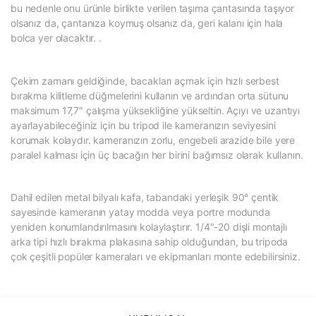
bu nedenle onu ürünle birlikte verilen taşıma çantasında taşıyor
olsanız da, çantanıza koymuş olsanız da, geri kalanı için hala
bolca yer olacaktır. .
Çekim zamanı geldiğinde, bacakları açmak için hızlı serbest
bırakma kilitleme düğmelerini kullanın ve ardından orta sütunu
maksimum 17,7″ çalışma yüksekliğine yükseltin. Açıyı ve uzantıyı
ayarlayabileceğiniz için bu tripod ile kameranızın seviyesini
korumak kolaydır. kameranızın zorlu, engebeli arazide bile yere
paralel kalması için üç bacağın her birini bağımsız olarak kullanın.
Dahil edilen metal bilyalı kafa, tabandaki yerleşik 90° çentik
sayesinde kameranın yatay modda veya portre modunda
yeniden konumlandırılmasını kolaylaştırır. 1/4″-20 dişli montajlı
arka tipi hızlı bırakma plakasına sahip olduğundan, bu tripoda
çok çeşitli popüler kameraları ve ekipmanları monte edebilirsiniz.
Bu ürünün fiyat bilgisi, resim, ürün açıklamalarında ve diğer
konularda yetersiz gördüğünüz noktaları öneri formunu kullanarak
Bu ürüne ilk yorumu siz yapın!