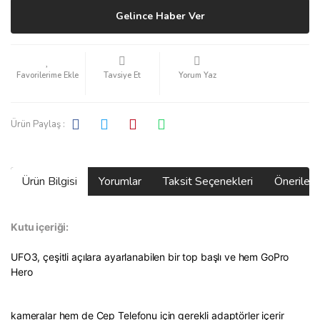
Gelince Haber Ver
Tavsiye Et
Yorum Yaz
Ürün Paylaş :
Ürün Bilgisi
Yorumlar
Taksit Seçenekleri
Önerilerin
Kutu içeriği:
UFO3, çeşitli açılara ayarlanabilen bir top başlı ve hem GoPro
Hero
kameralar hem de Cep Telefonu için gerekli adaptörler içerir