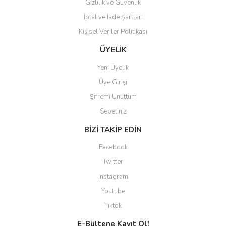
Gizlilik ve Güvenlik
Gönder
İptal ve İade Şartları
Kişisel Veriler Politikası
ÜYELİK
Yeni Üyelik
Üye Girişi
Şifremi Unuttum
Sepetiniz
BİZİ TAKİP EDİN
Facebook
Twitter
Instagram
Youtube
Tiktok
E-Bültene Kayıt Ol!