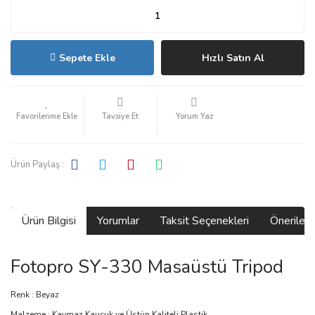
Sepete Ekle
Hızlı Satın Al
Tavsiye Et
Yorum Yaz
Ürün Paylaş :
Ürün Bilgisi
Yorumlar
Taksit Seçenekleri
Önerilerin
Fotopro SY-330 Masaüstü Tripod
Renk : Beyaz
Malzeme : Kaymaz Kauçuk ve Üstün Kaliteli Plastik