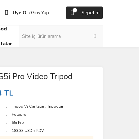
Üye Ol
Giriş Yap
Sepetim
/
pod
talar
S5i Pro Video Tripod
4 TL
Tripod Ve Çantalar
,
Tripodlar
Fotopro
S5i Pro
183,33 USD + KDV