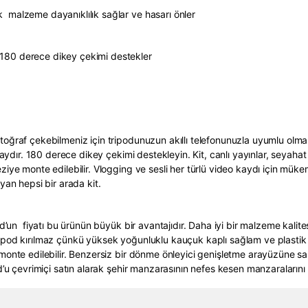
 malzeme dayanıklılık sağlar ve hasarı önler
180 derece dikey çekimi destekler
toğraf çekebilmeniz için tripodunuzun akıllı telefonunuzla uyumlu olma
olaydır. 180 derece dikey çekimi destekleyin. Kit, canlı yayınlar, seyahat
ziye monte edilebilir. Vlogging ve sesli her türlü video kaydı için mük
yan hepsi bir arada kit.
od’un fiyatı bu ürünün büyük bir avantajıdır. Daha iyi bir malzeme kali
ripod kırılmaz çünkü yüksek yoğunluklu kauçuk kaplı sağlam ve plastik
 monte edilebilir. Benzersiz bir dönme önleyici genişletme arayüzüne sa
d’u çevrimiçi satın alarak şehir manzarasının nefes kesen manzaralarını 
ve diğer konularda yetersiz gördüğünüz noktaları öneri formunu kullanarak taraf