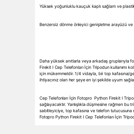
Yüksek yoğunluklu kauçuk kaplı sağlam ve plastik
Benzersiz dönme önleyici genişletme arayüzü ve 
Daha yüksek anıtlarla veya arkadaş gruplarıyla fo
Firekit I Cep Telefonları İçin Tripodun kullanımı k
için mükemmeldir. 1/4 vidayla, bir top kafasına/ge
ihtiyacınız olan her şeye en iyi şekilde uyum sağla
Cep Telefonları İçin Fotopro Python Firekit I Trip
sağlayacaktır. Yanlışlıkla düşmesine rağmen bu t
sabitleyiciye, top kafasına ve telefon tutucusuna
Fotopro Python Firekit I Cep Telefonları İçin Tripo
Bu ürünün fiyat bilgisi, resim, ürün açıklamalarında 