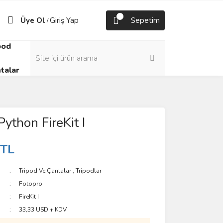
Üye Ol
Giriş Yap
Sepetim
/
pod
talar
Python FireKit I
 TL
Tripod Ve Çantalar
,
Tripodlar
Fotopro
FireKit I
33,33 USD + KDV