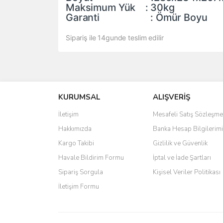
Maksimum Yük : 30kg
Garanti : Ömür Boyu
Sipariş ile 14gunde teslim edilir
Bu ürünün fiyat bilgisi, resim, ürün açıklamalarında 
Görüş ve önerileriniz için teşekkür ederiz.
KURUMSAL
ALIŞVERİŞ
Ürün resmi kalitesiz, bozuk veya görüntülenemiyo
Ürün açıklamasında eksik bilgiler bulunuyor.
İletişim
Mesafeli Satış Sözleşme
Ürün bilgilerinde hatalar bulunuyor.
Hakkımızda
Banka Hesap Bilgilerimi
Ürün fiyatı diğer sitelerden daha pahalı.
Kargo Takibi
Gizlilik ve Güvenlik
Bu ürüne benzer farklı alternatifler olmalı.
Havale Bildirim Formu
İptal ve İade Şartları
Sipariş Sorgula
Kişisel Veriler Politikası
İletişim Formu