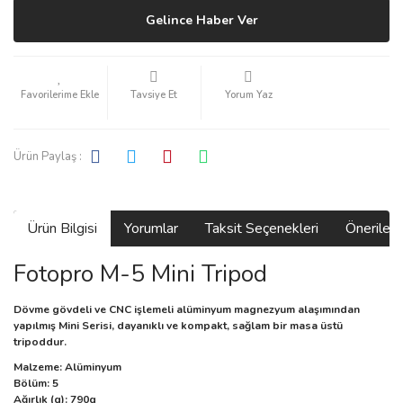
Gelince Haber Ver
Tavsiye Et
Yorum Yaz
Ürün Paylaş :
Ürün Bilgisi
Yorumlar
Taksit Seçenekleri
Önerilerin
Fotopro M-5 Mini Tripod
Dövme gövdeli ve CNC işlemeli alüminyum magnezyum alaşımından
yapılmış Mini Serisi, dayanıklı ve kompakt, sağlam bir masa üstü
tripoddur.
Malzeme: Alüminyum
Bölüm: 5
Ağırlık (g): 790g