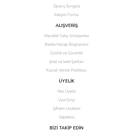
Sipariş Sorgula
Ürün fiyatı diğer sitelerden daha pahalı.
İletişim Formu
Bu ürüne benzer farklı alternatifler olmalı.
ALIŞVERİŞ
Mesafeli Satış Sözleşmesi
Banka Hesap Bilgilerimiz
Gizlilik ve Güvenlik
Gönder
İptal ve İade Şartları
Kişisel Veriler Politikası
ÜYELİK
Yeni Üyelik
Üye Girişi
Şifremi Unuttum
Sepetiniz
BİZİ TAKİP EDİN