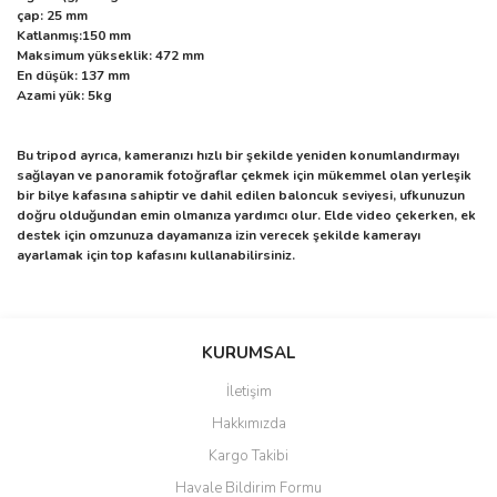
çap: 25 mm
Katlanmış:150 mm
Maksimum yükseklik: 472 mm
En düşük: 137 mm
Azami yük: 5kg
Bu tripod ayrıca, kameranızı hızlı bir şekilde yeniden konumlandırmayı
sağlayan ve panoramik fotoğraflar çekmek için mükemmel olan yerleşik
bir bilye kafasına sahiptir ve dahil edilen baloncuk seviyesi, ufkunuzun
doğru olduğundan emin olmanıza yardımcı olur. Elde video çekerken, ek
destek için omzunuza dayamanıza izin verecek şekilde kamerayı
ayarlamak için top kafasını kullanabilirsiniz.
Bu ürünün fiyat bilgisi, resim, ürün açıklamalarında ve diğer
konularda yetersiz gördüğünüz noktaları öneri formunu kullanarak
Bu ürüne ilk yorumu siz yapın!
KURUMSAL
tarafımıza iletebilirsiniz.
Görüş ve önerileriniz için teşekkür ederiz.
İletişim
Yorum Yaz
Hakkımızda
Ürün resmi kalitesiz, bozuk veya görüntülenemiyor.
Kargo Takibi
Ürün açıklamasında eksik bilgiler bulunuyor.
Havale Bildirim Formu
Ürün bilgilerinde hatalar bulunuyor.