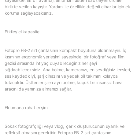
sayesinde. Ek bir avantaj, ekipmanı üstten sabitleyen ürünle
birlikte verilen kayıştır. Yardımı ile özellikle değerli cihazlar için ek
koruma sağlayacaksınız.
Etkileyici kapasite
Fotopro FB-2 sırt çantasının kompakt boyutuna aldanmayın. İç
kısmının ergonomik yerleşimi sayesinde, bir fotoğraf veya film
gezisi sırasında ihtiyaç duyabileceğiniz her şeyi
sığdırabileceksiniz. Ana bölme, kameranızı, en sevdiğiniz lensleri,
ses kaydediciyi, şarj cihazını ve yedek pil takımını kolayca
tutacaktır. Üstten erişilen ayrı bölme, küçük bir insansız hava
aracını da yanınıza almanızı sağlar.
Ekipmana rahat erişim
Sokak fotoğrafçılığı veya vlog, içerik oluşturucunun uyanık ve
refleksif olmasını gerektirir. Fotopro FB-2 sırt çantasının