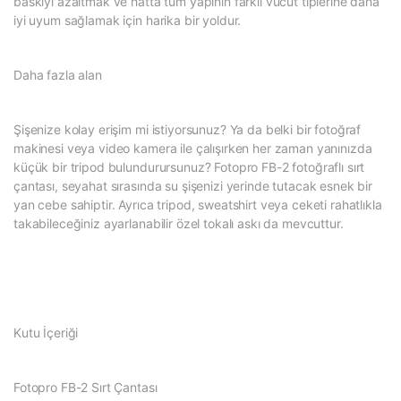
baskıyı azaltmak ve hatta tüm yapının farklı vücut tiplerine daha
iyi uyum sağlamak için harika bir yoldur.
Daha fazla alan
Şişenize kolay erişim mi istiyorsunuz? Ya da belki bir fotoğraf
makinesi veya video kamera ile çalışırken her zaman yanınızda
küçük bir tripod bulundurursunuz? Fotopro FB-2 fotoğraflı sırt
çantası, seyahat sırasında su şişenizi yerinde tutacak esnek bir
yan cebe sahiptir. Ayrıca tripod, sweatshirt veya ceketi rahatlıkla
takabileceğiniz ayarlanabilir özel tokalı askı da mevcuttur.
Kutu İçeriği
Fotopro FB-2 Sırt Çantası