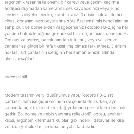
ergonomik tasarımı ile önemli bir kareyi veya çekimi kaçırma
endişesi duymadan kameranızı, ses kaydedicinizi veya ikinci
lensinizi saniyeler içinde çıkarabilirsiniz. 3 erişim noktası ile her
cihaz, donanımınızın boyutlarına göre özelleştirilmiş kendi alanına
sahip olur. Ve bölmelerden vazgeçerseniz Fotopro FB-2, içine her
yönden bakabileceğiniz geleneksel bir sırt çantasına dönüşecek.
Omzunuza asılmış, bacaklarından tutulmuş veya valizler ve
çantalar eşliğinde bir rafa tıkıştırılmış olması fark etmez. 3 erişim
noktası, sırt çantasının içeriğinin her zaman elinizin altında
olmasını sağlar!
evrensel stil
Modern tasarım ve iyi düşünülmüş yapı, Fotopro FB-2 sırt
çantasını hem işe giderken hem de şehirde dolaşırken, aynı
zamanda uçakta, trende ve dağ yollarında gezinirken ideal hale
getirir. Bol bölme ve cebin yanı sıra reflektörlü logosu, anahtar
klipsi, ergonomik fermuarlı kulpları gibi incelikli detayları ile kısa
ve uzun yolculuklar için ideal bir yol arkadaşıdır.