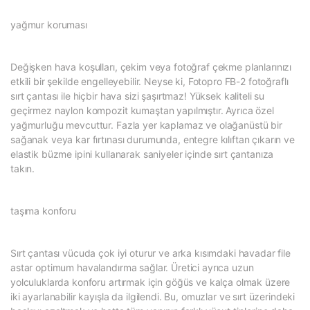
yağmur koruması
Değişken hava koşulları, çekim veya fotoğraf çekme planlarınızı
etkili bir şekilde engelleyebilir. Neyse ki, Fotopro FB-2 fotoğraflı
sırt çantası ile hiçbir hava sizi şaşırtmaz! Yüksek kaliteli su
geçirmez naylon kompozit kumaştan yapılmıştır. Ayrıca özel
yağmurluğu mevcuttur. Fazla yer kaplamaz ve olağanüstü bir
sağanak veya kar fırtınası durumunda, entegre kılıftan çıkarın ve
elastik büzme ipini kullanarak saniyeler içinde sırt çantanıza
takın.
taşıma konforu
Sırt çantası vücuda çok iyi oturur ve arka kısımdaki havadar file
astar optimum havalandırma sağlar. Üretici ayrıca uzun
yolculuklarda konforu artırmak için göğüs ve kalça olmak üzere
iki ayarlanabilir kayışla da ilgilendi. Bu, omuzlar ve sırt üzerindeki