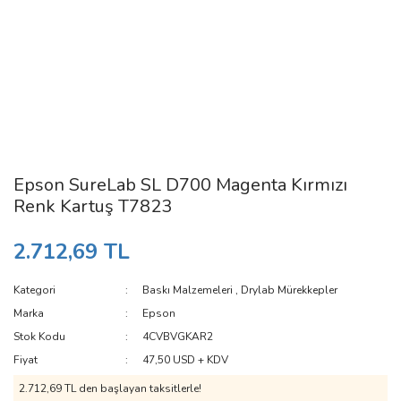
Epson SureLab SL D700 Magenta Kırmızı
Renk Kartuş T7823
2.712,69 TL
Kategori
Baskı Malzemeleri
,
Drylab Mürekkepler
Marka
Epson
Stok Kodu
4CVBVGKAR2
Fiyat
47,50 USD + KDV
2.712,69 TL den başlayan taksitlerle!