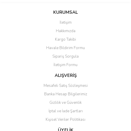
Bu ürünün fiyat bilgisi, resim, ürün açıklamalarında ve diğer
konularda yetersiz gördüğünüz noktaları öneri formunu kullanarak
Bu ürüne ilk yorumu siz yapın!
KURUMSAL
tarafımıza iletebilirsiniz.
Görüş ve önerileriniz için teşekkür ederiz.
İletişim
Yorum Yaz
Hakkımızda
Ürün resmi kalitesiz, bozuk veya görüntülenemiyor.
Kargo Takibi
Ürün açıklamasında eksik bilgiler bulunuyor.
Havale Bildirim Formu
Ürün bilgilerinde hatalar bulunuyor.
Sipariş Sorgula
Ürün fiyatı diğer sitelerden daha pahalı.
İletişim Formu
Bu ürüne benzer farklı alternatifler olmalı.
ALIŞVERİŞ
Mesafeli Satış Sözleşmesi
Banka Hesap Bilgilerimiz
Gizlilik ve Güvenlik
Gönder
İptal ve İade Şartları
Kişisel Veriler Politikası
ÜYELİK