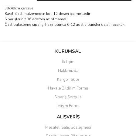
30x40cm çerçeve
Basılı özel malzemeden koli 12 desen içermektedir
Siparişleriniz 36 adetten az olmamalı
Özel paketleme siparişi hazır olunca 6-12 adet siparişler de alınacaktır.
Bu ürünün fiyat bilgisi, resim, ürün açıklamalarında ve diğer
konularda yetersiz gördüğünüz noktaları öneri formunu kullanarak
Bu ürüne ilk yorumu siz yapın!
KURUMSAL
tarafımıza iletebilirsiniz.
Görüş ve önerileriniz için teşekkür ederiz.
İletişim
Yorum Yaz
Hakkımızda
Ürün resmi kalitesiz, bozuk veya görüntülenemiyor.
Kargo Takibi
Ürün açıklamasında eksik bilgiler bulunuyor.
Havale Bildirim Formu
Ürün bilgilerinde hatalar bulunuyor.
Sipariş Sorgula
Ürün fiyatı diğer sitelerden daha pahalı.
İletişim Formu
Bu ürüne benzer farklı alternatifler olmalı.
ALIŞVERİŞ
Mesafeli Satış Sözleşmesi