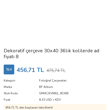
Dekoratif çerçeve 30x40 36lik kolilerde ad
fiyatı 8
456,71 TL
%4
475,74 TL
Kategori
Fotoğraf Çerçeveleri
Marka
BF Albüm
Stok Kodu
GRMCJXVN62_45368
Fiyat
8,33 USD + KDV
456,71 TL den başlayan taksitlerle!