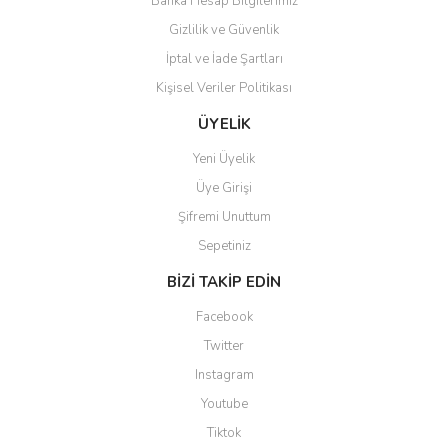
Banka Hesap Bilgilerimiz
Gizlilik ve Güvenlik
Gönder
İptal ve İade Şartları
Kişisel Veriler Politikası
ÜYELİK
Yeni Üyelik
Üye Girişi
Şifremi Unuttum
Sepetiniz
BİZİ TAKİP EDİN
Facebook
Twitter
Instagram
Youtube
Tiktok