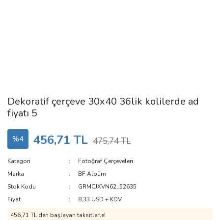
Dekoratif çerçeve 30x40 36lik kolilerde ad
fiyatı 5
456,71 TL
%4
475,74 TL
Kategori
Fotoğraf Çerçeveleri
Marka
BF Albüm
Stok Kodu
GRMCJXVN62_52635
Fiyat
8,33 USD + KDV
456,71 TL den başlayan taksitlerle!