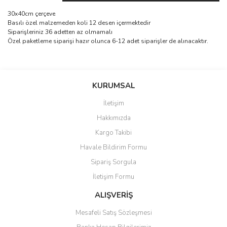
30x40cm çerçeve
Basılı özel malzemeden koli 12 desen içermektedir
Siparişleriniz 36 adetten az olmamalı
Özel paketleme siparişi hazır olunca 6-12 adet siparişler de alınacaktır.
Bu ürünün fiyat bilgisi, resim, ürün açıklamalarında ve diğer
konularda yetersiz gördüğünüz noktaları öneri formunu kullanarak
Bu ürüne ilk yorumu siz yapın!
KURUMSAL
tarafımıza iletebilirsiniz.
Görüş ve önerileriniz için teşekkür ederiz.
İletişim
Yorum Yaz
Hakkımızda
Ürün resmi kalitesiz, bozuk veya görüntülenemiyor.
Kargo Takibi
Ürün açıklamasında eksik bilgiler bulunuyor.
Havale Bildirim Formu
Ürün bilgilerinde hatalar bulunuyor.
Sipariş Sorgula
Ürün fiyatı diğer sitelerden daha pahalı.
İletişim Formu
Bu ürüne benzer farklı alternatifler olmalı.
ALIŞVERİŞ
Mesafeli Satış Sözleşmesi