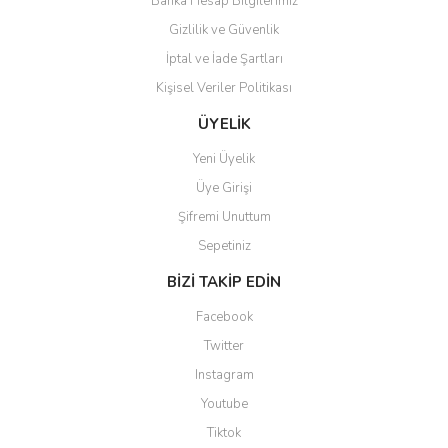
Banka Hesap Bilgilerimiz
Gizlilik ve Güvenlik
Gönder
İptal ve İade Şartları
Kişisel Veriler Politikası
ÜYELİK
Yeni Üyelik
Üye Girişi
Şifremi Unuttum
Sepetiniz
BİZİ TAKİP EDİN
Facebook
Twitter
Instagram
Youtube
Tiktok