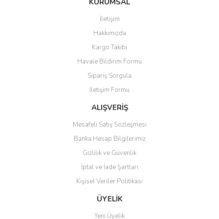
KURUMSAL
tarafımıza iletebilirsiniz.
Görüş ve önerileriniz için teşekkür ederiz.
İletişim
Yorum Yaz
Hakkımızda
Ürün resmi kalitesiz, bozuk veya görüntülenemiyor.
Kargo Takibi
Ürün açıklamasında eksik bilgiler bulunuyor.
Havale Bildirim Formu
Ürün bilgilerinde hatalar bulunuyor.
Sipariş Sorgula
Ürün fiyatı diğer sitelerden daha pahalı.
İletişim Formu
Bu ürüne benzer farklı alternatifler olmalı.
ALIŞVERİŞ
Mesafeli Satış Sözleşmesi
Banka Hesap Bilgilerimiz
Gizlilik ve Güvenlik
Gönder
İptal ve İade Şartları
Kişisel Veriler Politikası
ÜYELİK
Yeni Üyelik