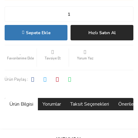
Sepete Ekle
Hızlı Satın Al
Tavsiye Et
Yorum Yaz
Ürün Paylaş :
Ürün Bilgisi
Yorumlar
Taksit Seçenekleri
Önerilerin
Bu ürünün fiyat bilgisi, resim, ürün açıklamalarında ve diğer
konularda yetersiz gördüğünüz noktaları öneri formunu kullanarak
Bu ürüne ilk yorumu siz yapın!