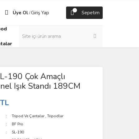
Üye Ol
Giriş Yap
Sepetim
/
pod
talar
SL-190 Çok Amaçlı
nel Işık Standı 189CM
 TL
Tripod Ve Çantalar
,
Tripodlar
BF Pro
SL-190