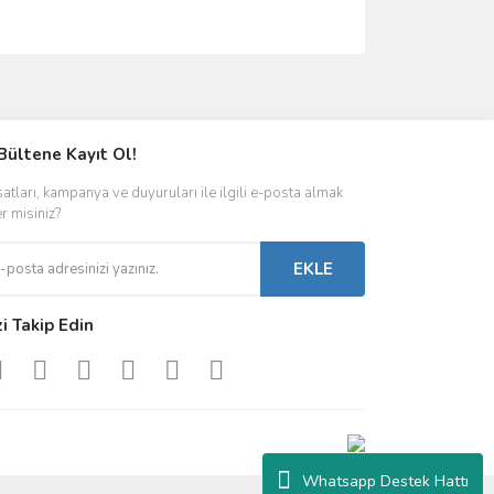
ımıza iletebilirsiniz.
Bültene Kayıt Ol!
satları, kampanya ve duyuruları ile ilgili e-posta almak
er misiniz?
EKLE
zi Takip Edin
Whatsapp Destek Hattı