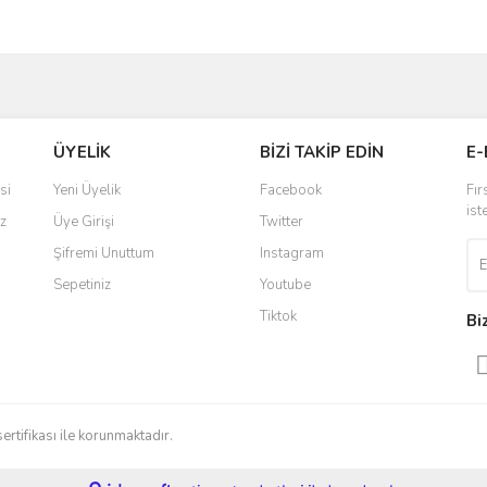
ve diğer konularda yetersiz gördüğünüz noktaları öneri formunu kullanarak taraf
Bu ürüne ilk yorumu siz yapın!
ÜYELİK
BİZİ TAKİP EDİN
E-
r.
Yorum Yaz
si
Yeni Üyelik
Facebook
Fır
ist
z
Üye Girişi
Twitter
Şifremi Unuttum
Instagram
Sepetiniz
Youtube
Tiktok
Bi
Gönder
sertifikası ile korunmaktadır.