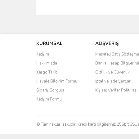
Bu ürünün fiyat bilgisi, resim, ürün açıklamalarında 
Görüş ve önerileriniz için teşekkür ederiz.
KURUMSAL
ALIŞVERİŞ
Ürün resmi kalitesiz, bozuk veya görüntülenemiyo
Ürün açıklamasında eksik bilgiler bulunuyor.
İletişim
Mesafeli Satış Sözleşme
Ürün bilgilerinde hatalar bulunuyor.
Hakkımızda
Banka Hesap Bilgilerimi
Ürün fiyatı diğer sitelerden daha pahalı.
Kargo Takibi
Gizlilik ve Güvenlik
Bu ürüne benzer farklı alternatifler olmalı.
Havale Bildirim Formu
İptal ve İade Şartları
Sipariş Sorgula
Kişisel Veriler Politikası
İletişim Formu
© Tüm hakları saklıdır. Kredi kartı bilgileriniz 256bit SSL 