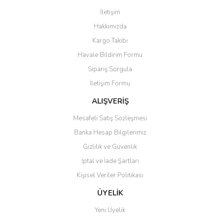
Görüş ve önerileriniz için teşekkür ederiz.
İletişim
Yorum Yaz
Hakkımızda
Ürün resmi kalitesiz, bozuk veya görüntülenemiyor.
Kargo Takibi
Ürün açıklamasında eksik bilgiler bulunuyor.
Havale Bildirim Formu
Ürün bilgilerinde hatalar bulunuyor.
Sipariş Sorgula
Ürün fiyatı diğer sitelerden daha pahalı.
İletişim Formu
Bu ürüne benzer farklı alternatifler olmalı.
ALIŞVERİŞ
Mesafeli Satış Sözleşmesi
Banka Hesap Bilgilerimiz
Gizlilik ve Güvenlik
Gönder
İptal ve İade Şartları
Kişisel Veriler Politikası
ÜYELİK
Yeni Üyelik