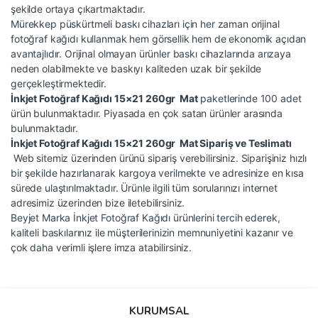
şekilde ortaya çıkartmaktadır.
Mürekkep püskürtmeli baskı cihazları için her zaman orijinal
fotoğraf kağıdı kullanmak hem görsellik hem de ekonomik açıdan
avantajlıdır. Orijinal olmayan ürünler baskı cihazlarında arızaya
neden olabilmekte ve baskıyı kaliteden uzak bir şekilde
gerçekleştirmektedir.
İnkjet Fotoğraf Kağıdı 15×21 260gr Mat
paketlerinde 100 adet
ürün bulunmaktadır. Piyasada en çok satan ürünler arasında
bulunmaktadır.
İnkjet Fotoğraf Kağıdı 15×21 260gr Mat Sipariş ve Teslimatı
Web sitemiz üzerinden ürünü sipariş verebilirsiniz. Siparişiniz hızlı
bir şekilde hazırlanarak kargoya verilmekte ve adresinize en kısa
sürede ulaştırılmaktadır. Ürünle ilgili tüm sorularınızı internet
adresimiz üzerinden bize iletebilirsiniz.
Beyjet Marka İnkjet Fotoğraf Kağıdı ürünlerini tercih ederek,
kaliteli baskılarınız ile müşterilerinizin memnuniyetini kazanır ve
çok daha verimli işlere imza atabilirsiniz.
Bu ürünün fiyat bilgisi, resim, ürün açıklamalarında ve diğer
konularda yetersiz gördüğünüz noktaları öneri formunu kullanarak
Bu ürüne ilk yorumu siz yapın!
KURUMSAL
tarafımıza iletebilirsiniz.