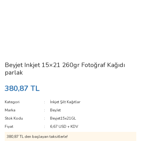
Beyjet Inkjet 15×21 260gr Fotoğraf Kağıdı
parlak
380,87 TL
Kategori
İnkjet Şilt Kağıtlar
Marka
BeyJet
Stok Kodu
Beyjet15x21GL
Fiyat
6,67 USD + KDV
380,87 TL den başlayan taksitlerle!