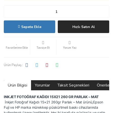
Sepete Ekle
Hızlı Satın Al
Tavsiye Et
Yorum Yaz
Ürün Paylaş :
Ürün Bilgisi
Yorumlar
Taksit Seçenekleri
Önerilerin
INKJET FOTOĞRAF KAĞIDI 15X21 260 GR PARLAK – MAT
İnkjet Fotoğraf Kağıdı 15×21 260gr Parlak – Mat ürünü,Epson
Fuji ve HP marka mürekkep püskürtmeli baskı cihazlarında
kullanılmak üzere üretilmiştir. Her iki tarafı da pürüzsüz ve satin