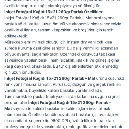
özellikte olup rulo kağıt olarak piyasaya sürülmüştür.
İnkjet Fotoğraf Kağıdı15×21 260gr Parlak Özellikleri
İnkjet Fotoğraf Kağıdı 15×21 260gr Parlak – Mat profesyonel
baskı kağıdı, kaliteli, uzun ömürlü ve ekonomik olması nedeniyle
özellikle el ilanları, tanıtım kitapçıkları ve broşürler için tercih
edilmektedir.
Mürekkep emilimi hızlı olduğu için Instant dry yani çok kısa
sürede kuruma özelliğine sahiptir. Bu da iş verimliliği açısından
büyük avantaj sağlamaktadır. Üzerindeki koruyucu tabakası
sayesinde yapılan baskı, nem, sıcaklık, ıslaklık ve güneş ışığına
karşı dayanıklı olmaktadır. Bu tür dış etkenlerden etkilenmediği
için uzun ömürlüdür.
İnkjet Fotoğraf Kağıdı 15×21 260gr Parlak – Mat
ürünü kusursuz
renk yansımasına sahiptir. Pürüzsüz, düzgün ve gerçek renkleri
yansıtmakta, böylelikle kaliteli baskılar yaratmaktadır.
Tüm mürekkep püskürtmeli yazıcılarda kullanıma uygun orijinal
bir ürün olan
İnkjet Fotoğraf Kağıdı 15×21 260gr Parlak –
Mat
sayesinde kaliteli baskılar ile kaliteli işlere imza atmak
mümkündür. Özellikle küçük boyuttaki baskılar için avantajlı ve
ekonomik bir seçenektir. 9600 DPI çözünürlükte ki baskıları
profesyonel şekilde yansıtmakta, renk, grafik ve metinleri net bir