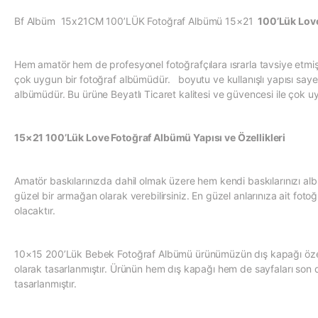
Bf Albüm 15x21CM 100’LÜK Fotoğraf Albümü 15×21
100’Lük Lov
Hem amatör hem de profesyonel fotoğrafçılara ısrarla tavsiye et
çok uygun bir fotoğraf albümüdür. boyutu ve kullanışlı yapısı sayes
albümüdür. Bu ürüne Beyatlı Ticaret kalitesi ve güvencesi ile çok uygu
15×21 100’Lük Love Fotoğraf Albümü Yapısı ve Özellikleri
Amatör baskılarınızda dahil olmak üzere hem kendi baskılarınızı al
güzel bir armağan olarak verebilirsiniz. En güzel anlarınıza ait foto
olacaktır.
10×15 200’Lük Bebek Fotoğraf Albümü ürünümüzün dış kapağı özel bir
olarak tasarlanmıştır. Ürünün hem dış kapağı hem de sayfaları son de
tasarlanmıştır.