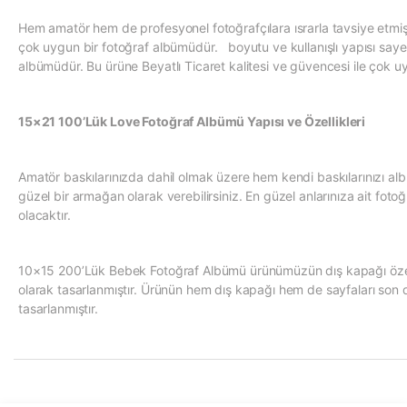
Hem amatör hem de profesyonel fotoğrafçılara ısrarla tavsiye et
çok uygun bir fotoğraf albümüdür. boyutu ve kullanışlı yapısı sayes
albümüdür. Bu ürüne Beyatlı Ticaret kalitesi ve güvencesi ile çok uygu
15×21 100’Lük Love Fotoğraf Albümü Yapısı ve Özellikleri
Amatör baskılarınızda dahil olmak üzere hem kendi baskılarınızı al
güzel bir armağan olarak verebilirsiniz. En güzel anlarınıza ait foto
olacaktır.
10×15 200’Lük Bebek Fotoğraf Albümü ürünümüzün dış kapağı özel bir
olarak tasarlanmıştır. Ürünün hem dış kapağı hem de sayfaları son de
tasarlanmıştır.
Bu ürünün fiyat bilgisi, resim, ürün açıklamalarında ve diğer