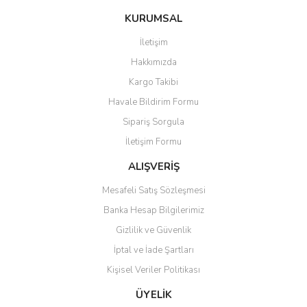
konularda yetersiz gördüğünüz noktaları öneri formunu kullanarak
Bu ürüne ilk yorumu siz yapın!
KURUMSAL
tarafımıza iletebilirsiniz.
Görüş ve önerileriniz için teşekkür ederiz.
İletişim
Yorum Yaz
Hakkımızda
Ürün resmi kalitesiz, bozuk veya görüntülenemiyor.
Kargo Takibi
Ürün açıklamasında eksik bilgiler bulunuyor.
Havale Bildirim Formu
Ürün bilgilerinde hatalar bulunuyor.
Sipariş Sorgula
Ürün fiyatı diğer sitelerden daha pahalı.
İletişim Formu
Bu ürüne benzer farklı alternatifler olmalı.
ALIŞVERİŞ
Mesafeli Satış Sözleşmesi
Banka Hesap Bilgilerimiz
Gizlilik ve Güvenlik
Gönder
İptal ve İade Şartları
Kişisel Veriler Politikası
ÜYELİK