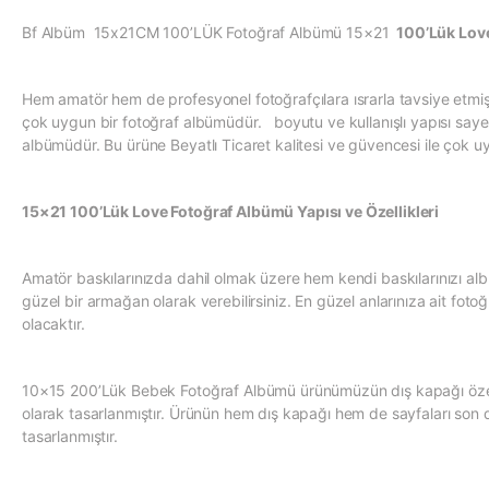
Bf Albüm 15x21CM 100’LÜK Fotoğraf Albümü 15×21
100’Lük Lov
Hem amatör hem de profesyonel fotoğrafçılara ısrarla tavsiye et
çok uygun bir fotoğraf albümüdür. boyutu ve kullanışlı yapısı sayes
albümüdür. Bu ürüne Beyatlı Ticaret kalitesi ve güvencesi ile çok uygu
15×21 100’Lük Love Fotoğraf Albümü Yapısı ve Özellikleri
Amatör baskılarınızda dahil olmak üzere hem kendi baskılarınızı al
güzel bir armağan olarak verebilirsiniz. En güzel anlarınıza ait foto
olacaktır.
10×15 200’Lük Bebek Fotoğraf Albümü ürünümüzün dış kapağı özel bir
olarak tasarlanmıştır. Ürünün hem dış kapağı hem de sayfaları son de
tasarlanmıştır.