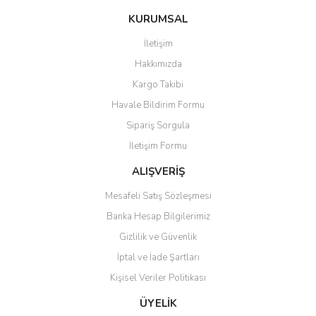
konularda yetersiz gördüğünüz noktaları öneri formunu kullanarak
Bu ürüne ilk yorumu siz yapın!
KURUMSAL
tarafımıza iletebilirsiniz.
Görüş ve önerileriniz için teşekkür ederiz.
İletişim
Yorum Yaz
Hakkımızda
Ürün resmi kalitesiz, bozuk veya görüntülenemiyor.
Kargo Takibi
Ürün açıklamasında eksik bilgiler bulunuyor.
Havale Bildirim Formu
Ürün bilgilerinde hatalar bulunuyor.
Sipariş Sorgula
Ürün fiyatı diğer sitelerden daha pahalı.
İletişim Formu
Bu ürüne benzer farklı alternatifler olmalı.
ALIŞVERİŞ
Mesafeli Satış Sözleşmesi
Banka Hesap Bilgilerimiz
Gizlilik ve Güvenlik
Gönder
İptal ve İade Şartları
Kişisel Veriler Politikası
ÜYELİK