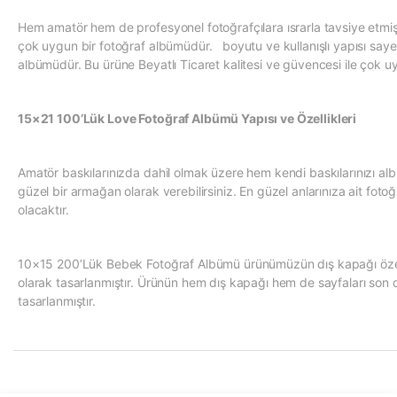
Hem amatör hem de profesyonel fotoğrafçılara ısrarla tavsiye et
çok uygun bir fotoğraf albümüdür. boyutu ve kullanışlı yapısı sayes
albümüdür. Bu ürüne Beyatlı Ticaret kalitesi ve güvencesi ile çok uygu
15×21 100’Lük Love Fotoğraf Albümü Yapısı ve Özellikleri
Amatör baskılarınızda dahil olmak üzere hem kendi baskılarınızı al
güzel bir armağan olarak verebilirsiniz. En güzel anlarınıza ait foto
olacaktır.
10×15 200’Lük Bebek Fotoğraf Albümü ürünümüzün dış kapağı özel bir
olarak tasarlanmıştır. Ürünün hem dış kapağı hem de sayfaları son de
tasarlanmıştır.
Bu ürünün fiyat bilgisi, resim, ürün açıklamalarında ve diğer