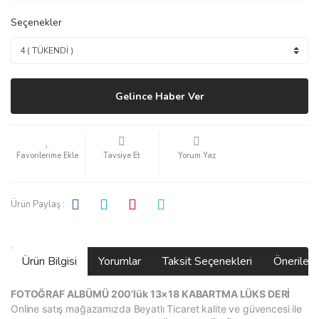
Seçenekler
Gelince Haber Ver
Tavsiye Et
Yorum Yaz
Ürün Paylaş :
Ürün Bilgisi
Yorumlar
Taksit Seçenekleri
Önerilerin
FOTOĞRAF ALBÜMÜ 200’lük 13×18 KABARTMA LÜKS DERİ
Online satış mağazamızda Beyatlı Ticaret kalite ve güvencesi ile