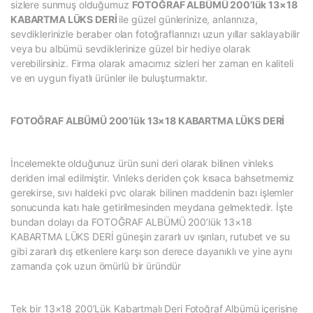
sizlere sunmuş olduğumuz
FOTOĞRAF ALBÜMÜ 200’lük 13×18
KABARTMA LÜKS DERİ
ile güzel günlerinize, anlarınıza,
sevdiklerinizle beraber olan fotoğraflarınızı uzun yıllar saklayabilir
veya bu albümü sevdiklerinize güzel bir hediye olarak
verebilirsiniz. Firma olarak amacımız sizleri her zaman en kaliteli
ve en uygun fiyatlı ürünler ile buluşturmaktır.
FOTOĞRAF ALBÜMÜ 200’lük 13×18 KABARTMA LÜKS DERİ
İncelemekte olduğunuz ürün suni deri olarak bilinen vinleks
deriden imal edilmiştir. Vinleks deriden çok kısaca bahsetmemiz
gerekirse, sıvı haldeki pvc olarak bilinen maddenin bazı işlemler
sonucunda katı hale getirilmesinden meydana gelmektedir. İşte
bundan dolayı da FOTOĞRAF ALBÜMÜ 200’lük 13×18
KABARTMA LÜKS DERİ güneşin zararlı uv ışınları, rutubet ve su
gibi zararlı dış etkenlere karşı son derece dayanıklı ve yine aynı
zamanda çok uzun ömürlü bir üründür
Tek bir 13×18 200’Lük Kabartmalı Deri Fotoğraf Albümü içerisine