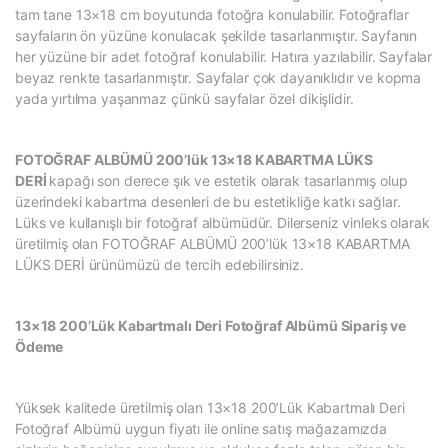
tam tane 13×18 cm boyutunda fotoğra konulabilir. Fotoğraflar
sayfaların ön yüzüne konulacak şekilde tasarlanmıştır. Sayfanın
her yüzüne bir adet fotoğraf konulabilir. Hatıra yazılabilir. Sayfalar
beyaz renkte tasarlanmıştır. Sayfalar çok dayanıklıdır ve kopma
yada yırtılma yaşanmaz çünkü sayfalar özel dikişlidir.
FOTOĞRAF ALBÜMÜ 200’lük 13×18 KABARTMA LÜKS
DERİ
kapağı son derece şık ve estetik olarak tasarlanmış olup
üzerindeki kabartma desenleri de bu estetikliğe katkı sağlar.
Lüks ve kullanışlı bir fotoğraf albümüdür. Dilerseniz vinleks olarak
üretilmiş olan FOTOĞRAF ALBÜMÜ 200’lük 13×18 KABARTMA
LÜKS DERİ ürünümüzü de tercih edebilirsiniz.
13×18 200’Lük Kabartmalı Deri Fotoğraf Albümü Sipariş ve
Ödeme
Yüksek kalitede üretilmiş olan 13×18 200’Lük Kabartmalı Deri
Fotoğraf Albümü uygun fiyatı ile online satış mağazamızda