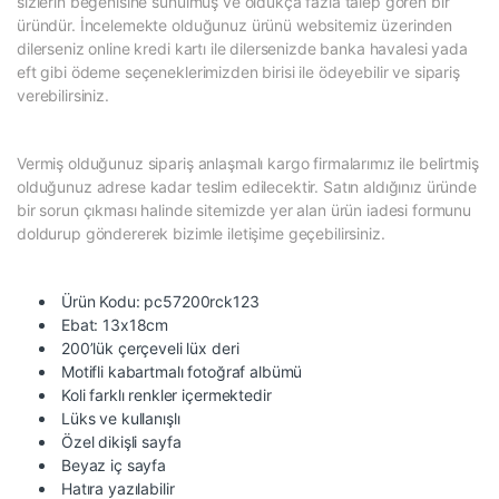
sizlerin beğenisine sunulmuş ve oldukça fazla talep gören bir
üründür. İncelemekte olduğunuz ürünü websitemiz üzerinden
dilerseniz online kredi kartı ile dilersenizde banka havalesi yada
eft gibi ödeme seçeneklerimizden birisi ile ödeyebilir ve sipariş
verebilirsiniz.
Vermiş olduğunuz sipariş anlaşmalı kargo firmalarımız ile belirtmiş
olduğunuz adrese kadar teslim edilecektir. Satın aldığınız üründe
bir sorun çıkması halinde sitemizde yer alan ürün iadesi formunu
doldurup göndererek bizimle iletişime geçebilirsiniz.
Ürün Kodu: pc57200rck123
Ebat: 13x18cm
200’lük çerçeveli lüx deri
Motifli kabartmalı fotoğraf albümü
Koli farklı renkler içermektedir
Lüks ve kullanışlı
Özel dikişli sayfa
Beyaz iç sayfa
Hatıra yazılabilir