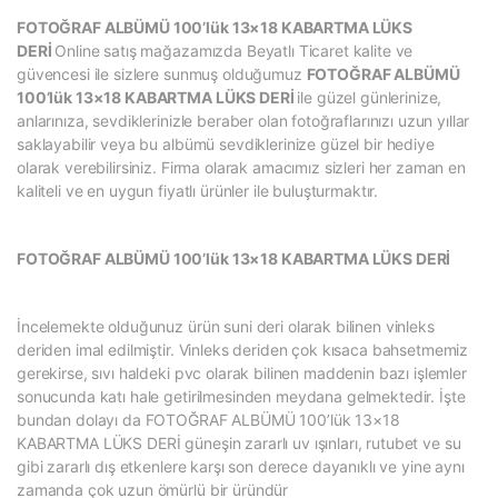
FOTOĞRAF ALBÜMÜ 100’lük 13×18 KABARTMA LÜKS
DERİ
Online satış mağazamızda Beyatlı Ticaret kalite ve
güvencesi ile sizlere sunmuş olduğumuz
FOTOĞRAF ALBÜMÜ
100’lük 13×18 KABARTMA LÜKS DERİ
ile güzel günlerinize,
anlarınıza, sevdiklerinizle beraber olan fotoğraflarınızı uzun yıllar
saklayabilir veya bu albümü sevdiklerinize güzel bir hediye
olarak verebilirsiniz. Firma olarak amacımız sizleri her zaman en
kaliteli ve en uygun fiyatlı ürünler ile buluşturmaktır.
FOTOĞRAF ALBÜMÜ 100’lük 13×18 KABARTMA LÜKS DERİ
İncelemekte olduğunuz ürün suni deri olarak bilinen vinleks
deriden imal edilmiştir. Vinleks deriden çok kısaca bahsetmemiz
gerekirse, sıvı haldeki pvc olarak bilinen maddenin bazı işlemler
sonucunda katı hale getirilmesinden meydana gelmektedir. İşte
bundan dolayı da FOTOĞRAF ALBÜMÜ 100’lük 13×18
KABARTMA LÜKS DERİ güneşin zararlı uv ışınları, rutubet ve su
gibi zararlı dış etkenlere karşı son derece dayanıklı ve yine aynı
zamanda çok uzun ömürlü bir üründür