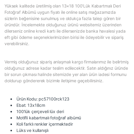
Yüksek kalitede üretilmiş olan 13×18 100’Lük Kabartmalı Deri
Fotoğraf Albümü uygun fiyatı ile online satış mağazamızda
sizlerin beğenisine sunulmuş ve oldukça fazla talep gören bir
üründür. İncelemekte olduğunuz ürünü websitemiz üzerinden
dilerseniz online kredi kartı ile dilersenizde banka havalesi yada
eft gibi ödeme seçeneklerimizden birisi ile ödeyebilir ve sipariş
verebilirsiniz.
Vermiş olduğunuz sipariş anlaşmalı kargo firmalarımız ile belirtmiş
olduğunuz adrese kadar teslim edilecektir. Satın aldığınız üründe
bir sorun çıkması halinde sitemizde yer alan ürün iadesi formunu
doldurup göndererek bizimle iletişime geçebilirsiniz.
Ürün Kodu: pc57100rck123
Ebat: 13x18cm
100’lük çerçeveli lüx deri
Motifli kabartmalı fotoğraf albümü
Koli farklı renkler içermektedir
Lüks ve kullanışlı