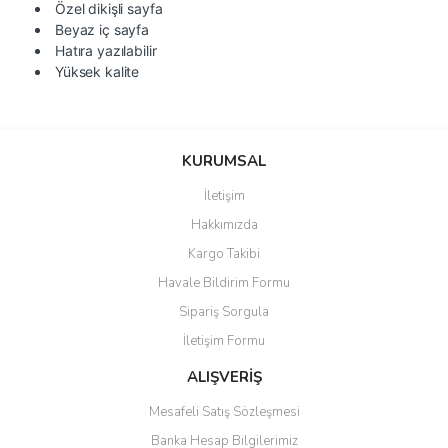
Özel dikişli sayfa
Beyaz iç sayfa
Hatıra yazılabilir
Yüksek kalite
Bu ürünün fiyat bilgisi, resim, ürün açıklamalarında ve diğer
konularda yetersiz gördüğünüz noktaları öneri formunu kullanarak
Bu ürüne ilk yorumu siz yapın!
KURUMSAL
tarafımıza iletebilirsiniz.
Görüş ve önerileriniz için teşekkür ederiz.
İletişim
Yorum Yaz
Hakkımızda
Ürün resmi kalitesiz, bozuk veya görüntülenemiyor.
Kargo Takibi
Ürün açıklamasında eksik bilgiler bulunuyor.
Havale Bildirim Formu
Ürün bilgilerinde hatalar bulunuyor.
Sipariş Sorgula
Ürün fiyatı diğer sitelerden daha pahalı.
İletişim Formu
Bu ürüne benzer farklı alternatifler olmalı.
ALIŞVERİŞ
Mesafeli Satış Sözleşmesi
Banka Hesap Bilgilerimiz