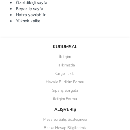
Özel dikişli sayfa
Beyaz iç sayfa
Hatıra yazılabilir
Yüksek kalite
Bu ürünün fiyat bilgisi, resim, ürün açıklamalarında ve diğer
konularda yetersiz gördüğünüz noktaları öneri formunu kullanarak
Bu ürüne ilk yorumu siz yapın!
KURUMSAL
tarafımıza iletebilirsiniz.
Görüş ve önerileriniz için teşekkür ederiz.
İletişim
Yorum Yaz
Hakkımızda
Ürün resmi kalitesiz, bozuk veya görüntülenemiyor.
Kargo Takibi
Ürün açıklamasında eksik bilgiler bulunuyor.
Havale Bildirim Formu
Ürün bilgilerinde hatalar bulunuyor.
Sipariş Sorgula
Ürün fiyatı diğer sitelerden daha pahalı.
İletişim Formu
Bu ürüne benzer farklı alternatifler olmalı.
ALIŞVERİŞ
Mesafeli Satış Sözleşmesi
Banka Hesap Bilgilerimiz