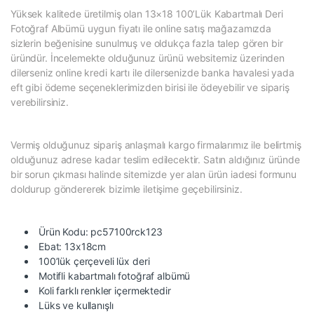
Yüksek kalitede üretilmiş olan 13×18 100’Lük Kabartmalı Deri
Fotoğraf Albümü uygun fiyatı ile online satış mağazamızda
sizlerin beğenisine sunulmuş ve oldukça fazla talep gören bir
üründür. İncelemekte olduğunuz ürünü websitemiz üzerinden
dilerseniz online kredi kartı ile dilersenizde banka havalesi yada
eft gibi ödeme seçeneklerimizden birisi ile ödeyebilir ve sipariş
verebilirsiniz.
Vermiş olduğunuz sipariş anlaşmalı kargo firmalarımız ile belirtmiş
olduğunuz adrese kadar teslim edilecektir. Satın aldığınız üründe
bir sorun çıkması halinde sitemizde yer alan ürün iadesi formunu
doldurup göndererek bizimle iletişime geçebilirsiniz.
Ürün Kodu: pc57100rck123
Ebat: 13x18cm
100’lük çerçeveli lüx deri
Motifli kabartmalı fotoğraf albümü
Koli farklı renkler içermektedir
Lüks ve kullanışlı