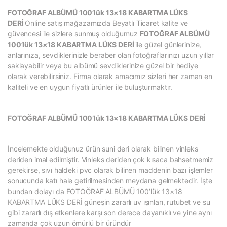
FOTOĞRAF ALBÜMÜ 100’lük 13×18 KABARTMA LÜKS
DERİ
Online satış mağazamızda Beyatlı Ticaret kalite ve
güvencesi ile sizlere sunmuş olduğumuz
FOTOĞRAF ALBÜMÜ
100’lük 13×18 KABARTMA LÜKS DERİ
ile güzel günlerinize,
anlarınıza, sevdiklerinizle beraber olan fotoğraflarınızı uzun yıllar
saklayabilir veya bu albümü sevdiklerinize güzel bir hediye
olarak verebilirsiniz. Firma olarak amacımız sizleri her zaman en
kaliteli ve en uygun fiyatlı ürünler ile buluşturmaktır.
FOTOĞRAF ALBÜMÜ 100’lük 13×18 KABARTMA LÜKS DERİ
İncelemekte olduğunuz ürün suni deri olarak bilinen vinleks
deriden imal edilmiştir. Vinleks deriden çok kısaca bahsetmemiz
gerekirse, sıvı haldeki pvc olarak bilinen maddenin bazı işlemler
sonucunda katı hale getirilmesinden meydana gelmektedir. İşte
bundan dolayı da FOTOĞRAF ALBÜMÜ 100’lük 13×18
KABARTMA LÜKS DERİ güneşin zararlı uv ışınları, rutubet ve su
gibi zararlı dış etkenlere karşı son derece dayanıklı ve yine aynı
zamanda çok uzun ömürlü bir üründür