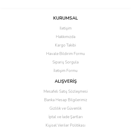
Bu ürünün fiyat bilgisi, resim, ürün açıklamalarında ve diğer
konularda yetersiz gördüğünüz noktaları öneri formunu kullanarak
Bu ürüne ilk yorumu siz yapın!
KURUMSAL
tarafımıza iletebilirsiniz.
Görüş ve önerileriniz için teşekkür ederiz.
İletişim
Yorum Yaz
Hakkımızda
Ürün resmi kalitesiz, bozuk veya görüntülenemiyor.
Kargo Takibi
Ürün açıklamasında eksik bilgiler bulunuyor.
Havale Bildirim Formu
Ürün bilgilerinde hatalar bulunuyor.
Sipariş Sorgula
Ürün fiyatı diğer sitelerden daha pahalı.
İletişim Formu
Bu ürüne benzer farklı alternatifler olmalı.
ALIŞVERİŞ
Mesafeli Satış Sözleşmesi
Banka Hesap Bilgilerimiz
Gizlilik ve Güvenlik
Gönder
İptal ve İade Şartları
Kişisel Veriler Politikası