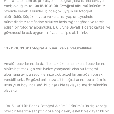
Hem amatör hem de profesyonel fotoğrafçılara ısrarla tavsiye
etmiş olduğumuz
10×15 100’Lük Fotoğraf Albümü
ürünümüz
özellikle bebek albümleri içinde çok uygun bir fotoğraf
albümüdür. Küçük boyutu ve kullanışlı yapısı sayesinde
müşterilerimiz tarafından oldukça fazla rağbet gören ve tercih
edilen bir fotoğraf albümüdür. B u ürüne Beyatlı Ticaret kalitesi ve
güvencesi ile çok uygun bir fiyata sahip olabilirsiniz.
10×15 100’Lük Fotoğraf Albümü Yapısı ve Özellikleri
Amatör baskılarınızda dahil olmak üzere hem kendi baskılarınızı
albümleştirmek için çok işinize yarayacak olan bu fotoğraf
albümünü ayrıca sevdiklerinize çok güzel bir armağan olarak
verebilirsiniz. En güzel anlarınıza ait fotoğraflarınızı bu albüm ile
uzun yıllar boyunca sağlıklı bir şekilde saklayabilmeniz mümkün
olacaktır.
10×15 100’Lük Bebek Fotoğraf Albümü ürünümüzün dış kapağı
özel bir tasarıma sahiptir, göze hoş gelen, estetik ve dayanıklı bir