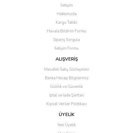
Görüş ve önerileriniz için teşekkür ederiz.
İletişim
Yorum Yaz
Hakkımızda
Ürün resmi kalitesiz, bozuk veya görüntülenemiyor.
Kargo Takibi
Ürün açıklamasında eksik bilgiler bulunuyor.
Havale Bildirim Formu
Ürün bilgilerinde hatalar bulunuyor.
Sipariş Sorgula
Ürün fiyatı diğer sitelerden daha pahalı.
İletişim Formu
Bu ürüne benzer farklı alternatifler olmalı.
ALIŞVERİŞ
Mesafeli Satış Sözleşmesi
Banka Hesap Bilgilerimiz
Gizlilik ve Güvenlik
Gönder
İptal ve İade Şartları
Kişisel Veriler Politikası
ÜYELİK
Yeni Üyelik