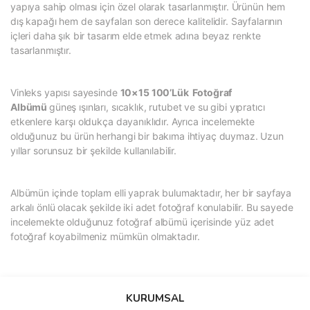
yapıya sahip olması için özel olarak tasarlanmıştır. Ürünün hem
dış kapağı hem de sayfaları son derece kalitelidir. Sayfalarının
içleri daha şık bir tasarım elde etmek adına beyaz renkte
tasarlanmıştır.
Vinleks yapısı sayesinde
10×15 100’Lük Fotoğraf
Albümü
güneş ışınları, sıcaklık, rutubet ve su gibi yıpratıcı
etkenlere karşı oldukça dayanıklıdır. Ayrıca incelemekte
olduğunuz bu ürün herhangi bir bakıma ihtiyaç duymaz. Uzun
yıllar sorunsuz bir şekilde kullanılabilir.
Albümün içinde toplam elli yaprak bulumaktadır, her bir sayfaya
arkalı önlü olacak şekilde iki adet fotoğraf konulabilir. Bu sayede
incelemekte olduğunuz fotoğraf albümü içerisinde yüz adet
fotoğraf koyabilmeniz mümkün olmaktadır.
Bu ürünün fiyat bilgisi, resim, ürün açıklamalarında ve diğer
konularda yetersiz gördüğünüz noktaları öneri formunu kullanarak
Bu ürüne ilk yorumu siz yapın!
KURUMSAL
tarafımıza iletebilirsiniz.