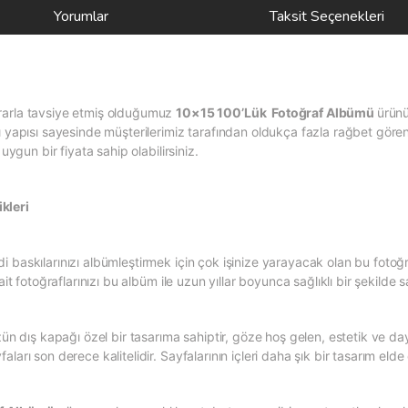
Yorumlar
Taksit Seçenekleri
rarla tavsiye etmiş olduğumuz
10×15 100’Lük Fotoğraf Albümü
ürünü
ı yapısı sayesinde müşterilerimiz tarafından oldukça fazla rağbet gören
uygun bir fiyata sahip olabilirsiniz.
kleri
 baskılarınızı albümleştirmek için çok işinize yarayacak olan bu fotoğ
ait fotoğraflarınızı bu albüm ile uzun yıllar boyunca sağlıklı bir şekild
ş kapağı özel bir tasarıma sahiptir, göze hoş gelen, estetik ve dayan
ları son derece kalitelidir. Sayfalarının içleri daha şık bir tasarım eld