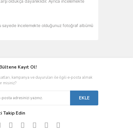
e karşı oldukça dayanıklıdır. Ayrıca incelemekte
r. Bu sayede incelemekte olduğunuz fotoğraf albümü
ımıza iletebilirsiniz.
Bültene Kayıt Ol!
satları, kampanya ve duyuruları ile ilgili e-posta almak
er misiniz?
EKLE
zi Takip Edin