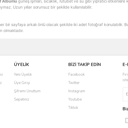
af Albümü
güneş ışınları, sıcaklık, rutubet ve su gibi yıpratıcı etkenler
az. Uzun yıllar sorunsuz bir şekilde kullanılabilir.
er bir sayfaya arkalı önlü olacak şekilde iki adet fotoğraf konulabili
n olmaktadır.
ve diğer konularda yetersiz gördüğünüz noktaları öneri formunu kullanarak taraf
Bu ürüne ilk yorumu siz yapın!
ÜYELİK
BİZİ TAKİP EDİN
E-
r.
Yorum Yaz
si
Yeni Üyelik
Facebook
Fır
ist
z
Üye Girişi
Twitter
Şifremi Unuttum
Instagram
Sepetiniz
Youtube
Tiktok
Bi