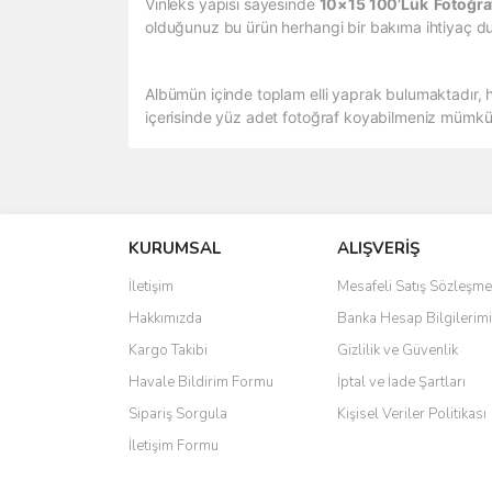
Vinleks yapısı sayesinde
10×15 100’Lük Fotoğr
olduğunuz bu ürün herhangi bir bakıma ihtiyaç duym
Albümün içinde toplam elli yaprak bulumaktadır, h
içerisinde yüz adet fotoğraf koyabilmeniz mümkü
Bu ürünün fiyat bilgisi, resim, ürün açıklamalarında 
Görüş ve önerileriniz için teşekkür ederiz.
KURUMSAL
ALIŞVERİŞ
Ürün resmi kalitesiz, bozuk veya görüntülenemiyo
Ürün açıklamasında eksik bilgiler bulunuyor.
İletişim
Mesafeli Satış Sözleşme
Ürün bilgilerinde hatalar bulunuyor.
Hakkımızda
Banka Hesap Bilgilerimi
Ürün fiyatı diğer sitelerden daha pahalı.
Kargo Takibi
Gizlilik ve Güvenlik
Bu ürüne benzer farklı alternatifler olmalı.
Havale Bildirim Formu
İptal ve İade Şartları
Sipariş Sorgula
Kişisel Veriler Politikası
İletişim Formu