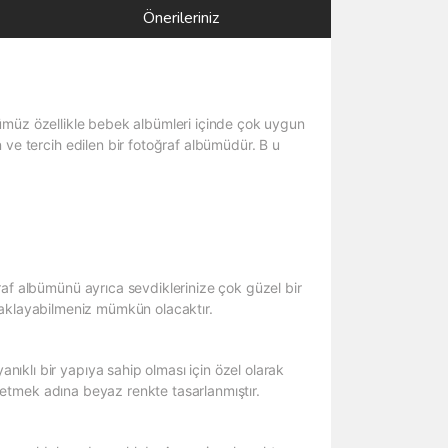
Önerileriniz
müz özellikle bebek albümleri içinde çok uygun
 ve tercih edilen bir fotoğraf albümüdür. B u
raf albümünü ayrıca sevdiklerinize çok güzel bir
e saklayabilmeniz mümkün olacaktır.
ıklı bir yapıya sahip olması için özel olarak
e etmek adına beyaz renkte tasarlanmıştır.