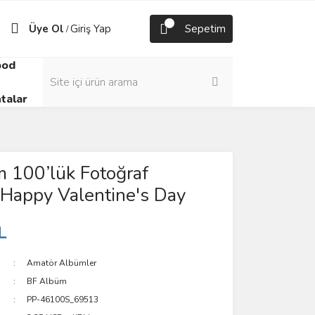
Üye Ol
Giriş Yap
Sepetim
/
pod
talar
 100’lük Fotoğraf
Happy Valentine's Day
L
Amatör Albümler
BF Albüm
PP-46100S_69513